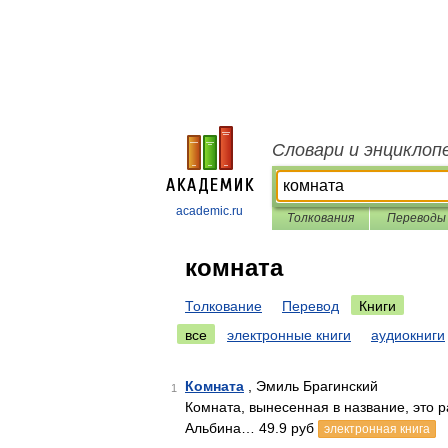
Словари и энциклоп
academic.ru
Толкования
Переводы
комната
Толкование
Перевод
Книги
все
электронные книги
аудиокниги
Комната
, Эмиль Брагинский
1
Комната, вынесенная в название, это р
Альбина… 49.9 руб
электронная книга