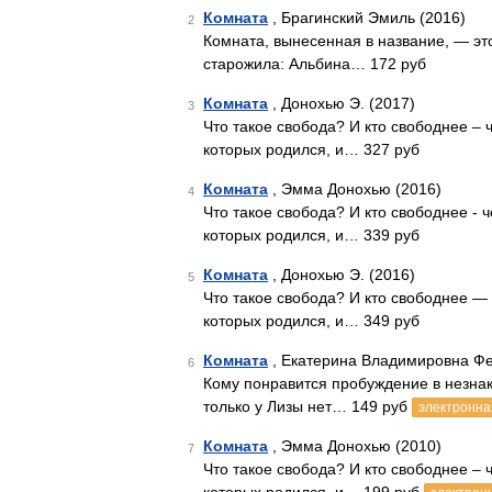
Комната
, Брагинский Эмиль (2016)
2
Комната, вынесенная в название, — это
старожила: Альбина… 172 руб
Комната
, Донохью Э. (2017)
3
Что такое свобода? И кто свободнее – 
которых родился, и… 327 руб
Комната
, Эмма Донохью (2016)
4
Что такое свобода? И кто свободнее - ч
которых родился, и… 339 руб
Комната
, Донохью Э. (2016)
5
Что такое свобода? И кто свободнее — 
которых родился, и… 349 руб
Комната
, Екатерина Владимировна Фе
6
Кому понравится пробуждение в незнак
только у Лизы нет… 149 руб
электронна
Комната
, Эмма Донохью (2010)
7
Что такое свобода? И кто свободнее – 