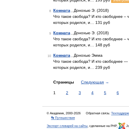
которых родился, и… 199 руб
электрон
Комната
, Донохью Э. (2018)
8
Что такое свобода? И кто свободнее – 
которых родился, и… 131 руб
Комната
, Донохью Э. (2018)
9
Что такое свобода? И кто свободнее – 
которых родился, и… 148 руб
Комната
, Донохью Эмма
10
Что такое свобода? И кто свободнее — 
которых родился, и… 239 руб
Страницы
Следующая
→
1
2
3
4
5
6
© Академик, 2000-2026
Обратная связь:
Техподдерж
👣 Путешествия
Экспорт словарей на сайты
, сделанные на PHP,
Jo